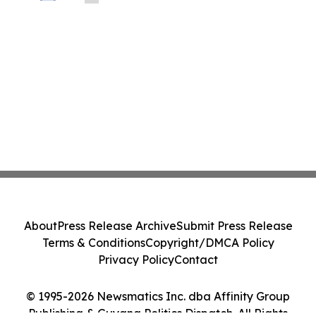
Before Important Deadline in Securities
Class Action - PRIM
About
Press Release Archive
Submit Press Release
Terms & Conditions
Copyright/DMCA Policy
Privacy Policy
Contact
© 1995-2026 Newsmatics Inc. dba Affinity Group
Publishing & Guyana Politics Dispatch. All Rights