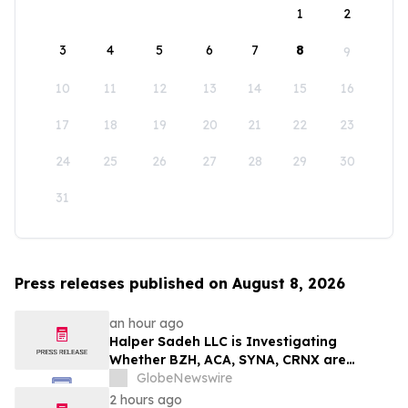
1
2
3
4
5
6
7
8
9
10
11
12
13
14
15
16
17
18
19
20
21
22
23
24
25
26
27
28
29
30
31
Press releases published on August 8, 2026
an hour ago
Halper Sadeh LLC is Investigating
Whether BZH, ACA, SYNA, CRNX are
Obtaining Fair Deals for their
GlobeNewswire
Shareholders
2 hours ago