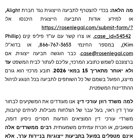
,
Alight
בכדי להצטרף לתביעה הייצוגית נגד חברת
מה הלאה:
או למידע אודות התביעה הייצוגית היכנסו אל:
https://rosenlegal.com/submit-form/?
Phillip
, או צרו קשר עם עו"ד פיליפ קים (
case_id=54542
), במספר החינמי 866-767-3653, או בדוא"ל:
Kim
. כבר הוגשה תביעה ייצוגית. אם
case@rosenlegal.com
ברצונכם לשמש כתובע המרכזי, עליכם לעתור לבית המשפט
עד
תובע מרכזי הוא גורם
.
ולא יאוחר מתאריך 15 במאי 2026
מייצג, הפועל בשמם של כל השותפים לתביעה בכל הנוגע לניהול
ההתדיינות המשפטית.
למה משרד רוזן עורכי דין:
אנו מעודדים את המשקיעים לבחור
עורך דין ראוי, בעל עבר של הצלחות מובילות. לעיתים קרובות,
משרדי עורכי דין המוציאים הודעות חסרים ניסיון דומה,
משאבים, או הכרת עמיתים משמעותית.
רבים ממשרדים אלה
אינם מטפלים בפועל בתביעות ייצוגיות בניירות ערך, אלא