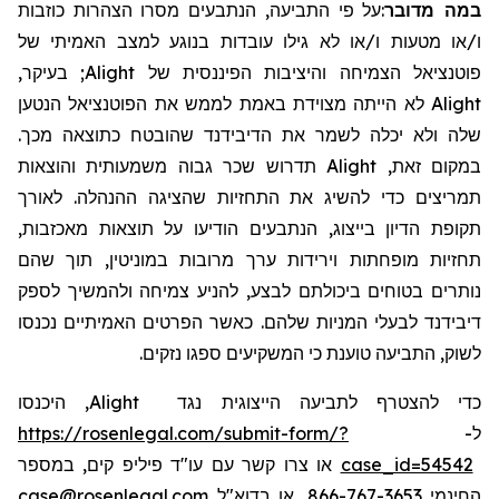
על פי התביעה, הנתבעים מסרו הצהרות כוזבות
:
במה מדובר
ו/או מטעות ו/או לא גילו עובדות בנוגע למצב האמיתי של
פוטנציאל הצמיחה והיציבות הפיננסית של Alight; בעיקר,
Alight לא הייתה מצוידת באמת לממש את הפוטנציאל הנטען
שלה ולא יכלה לשמר את הדיבידנד שהובטח כתוצאה מכך.
במקום זאת, Alight תדרוש שכר גבוה משמעותית והוצאות
תמריצים כדי להשיג את התחזיות שהציגה ההנהלה. לאורך
תקופת הדיון בייצוג, הנתבעים הודיעו על תוצאות מאכזבות,
תחזיות מופחתות וירידות ערך מרובות במוניטין, תוך שהם
נותרים בטוחים ביכולתם לבצע, להניע צמיחה ולהמשיך לספק
דיבידנד לבעלי המניות שלהם. כאשר הפרטים האמיתיים נכנסו
לשוק, התביעה טוענת כי המשקיעים ספגו נזקים.
כדי להצטרף לתביעה הייצוגית נגד Alight, היכנסו
https://rosenlegal.com/submit-form/?
ל-
או צרו קשר עם עו"ד פיליפ קים, במספר
case_id=54542
case@rosenlegal.com
החינמי 866-767-3653, או בדוא"ל