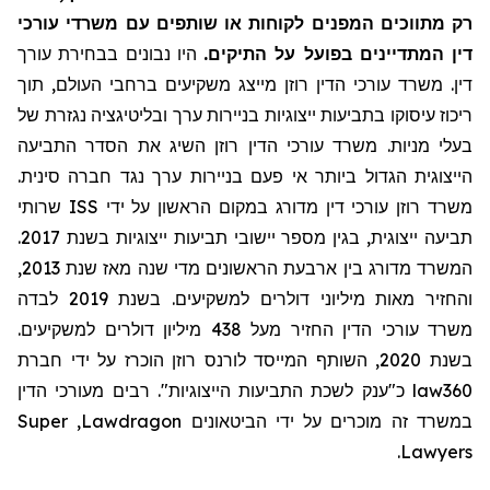
רק מתווכים המפנים לקוחות או שותפים עם משרדי עורכי
דין המתדיינים בפועל על התיקים.
היו נבונים בבחירת עורך
דין. משרד עורכי הדין רוזן מייצג משקיעים ברחבי העולם, תוך
ריכוז עיסוקו בתביעות ייצוגיות בניירות ערך ובליטיגציה נגזרת של
בעלי מניות. משרד עורכי הדין רוזן השיג את הסדר התביעה
הייצוגית הגדול ביותר אי פעם בניירות ערך נגד חברה סינית.
שרותי
ISS
משרד רוזן עורכי דין מדורג במקום הראשון על ידי
תביעה ייצוגית, בגין מספר יישובי תביעות ייצוגיות בשנת 2017.
המשרד מדורג בין ארבעת הראשונים מדי שנה מאז שנת 2013,
והחזיר מאות מיליוני דולרים למשקיעים. בשנת 2019 לבדה
משרד עורכי הדין החזיר מעל 438 מיליון דולרים למשקיעים.
בשנת 2020, השותף המייסד לורנס רוזן הוכרז על ידי חברת
כ"ענק לשכת התביעות הייצוגיות". רבים מעורכי הדין
law360
Super
,
Lawdragon
במשרד זה מוכרים על ידי הביטאונים
.
Lawyers